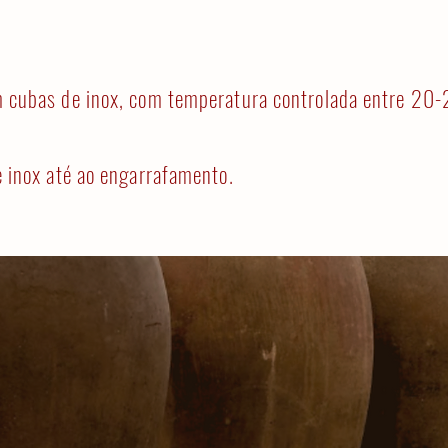
cubas de inox, com temperatura controlada entre 20
 inox até ao engarrafamento.