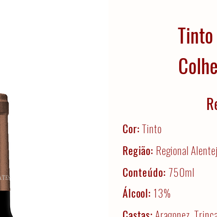
Tinto
Colhe
R
Cor:
Tinto
Região:
Regional Alente
Conteúdo:
750ml
Álcool:
13%
Castas:
Aragonez, Trinca