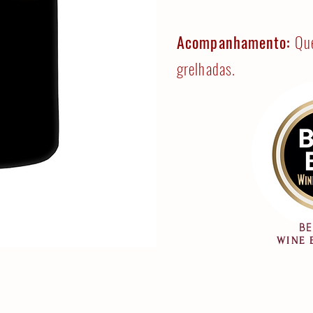
Acompanhamento:
Que
grelhadas.
BE
WINE 