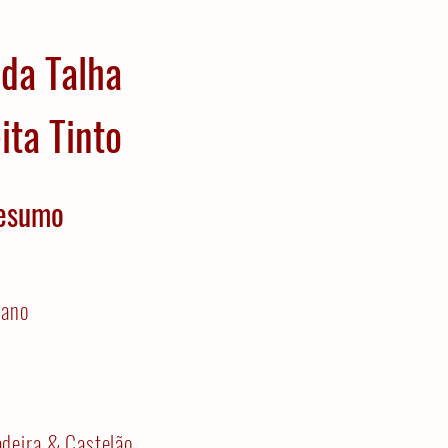
 da Talha
ita Tinto
esumo
jano
deira & Castelão