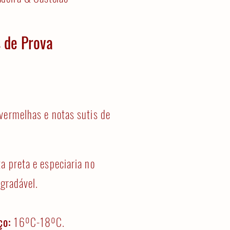
 de Prova
vermelhas e notas sutis de
a preta e especiaria no
agradável.
ço:
16ºC-18ºC.