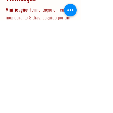
Vinificação:
Fermentação em cubas de
inox durante 8 dias, seguido por um
periodo de maceração pós fermentativa
de 20 dias. Parte da fermentação
maloláctica ocorreu em barricas.
Estágio:
Barricas novas de Carvalho
Francês durante 12 meses.