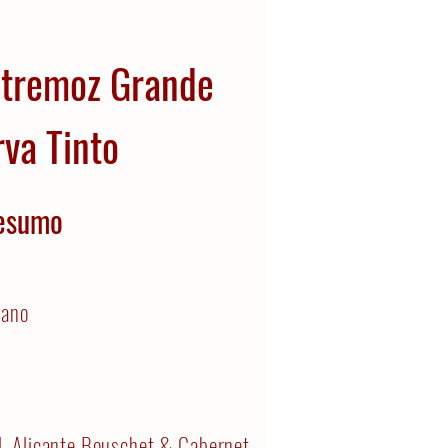
stremoz Grande
va Tinto
esumo
jano
l, Alicante Bouschet & Cabernet