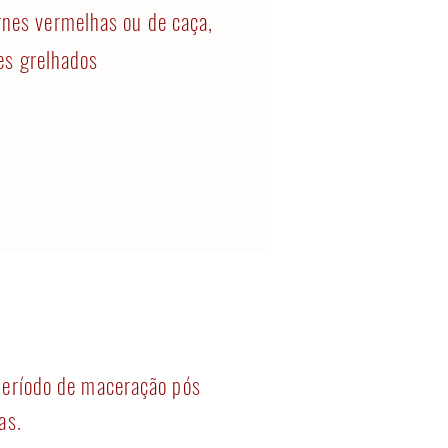
nes vermelhas ou de caça,
es grelhados
período de maceração pós
as.