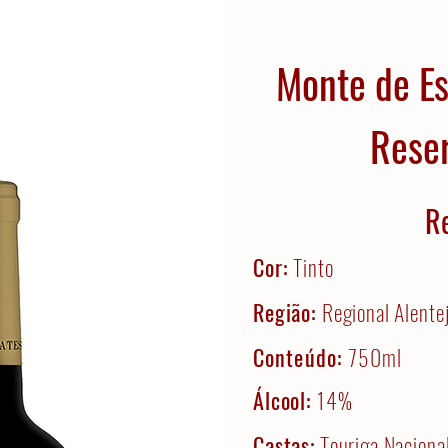
Monte de E
Reser
R
Cor:
Tinto
Região:
Regional Alente
Conteúdo:
750ml
Álcool:
14%
Castas:
Touriga Naciona