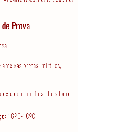
 de Prova
nsa
 ameixas pretas, mirtilos,
plexo, com um final duradouro
ço:
16ºC-18ºC