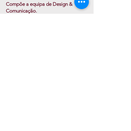
Compõe a equipa de Design &
Comunicação.
É responsável pela criação dos
projetos gráficos e respetivas artes
finais, garantindo a elegibilidade dos
mesmos, para produção.
mariana.duarte@segurestates.com