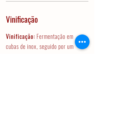
Vinificação
Vinificação:
Fermentação em
cubas de inox, seguido por um
periodo de maceração pós
fermentativa de 20 dias. Parte da
fermentação maloláctica ocorreu
em barricas.
Estágio:
Barricas de Carvalho
Francês durante 12 meses.