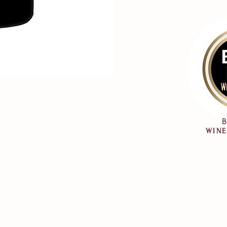
B
WINE