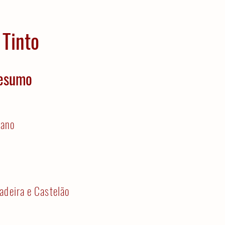
 Tinto
esumo
jano
adeira e Castelão