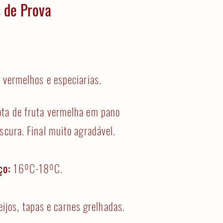
 de Prova
s vermelhos e especiarias.
ota de fruta vermelha em pano
scura. Final muito agradável.
ço:
16ºC-18ºC.
ijos, tapas e carnes grelhadas.