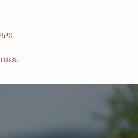
-25ºC.
 meses.