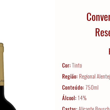
Conven
Rese
Cor:
Tinto
Região:
Regional Alente
Conteúdo:
750ml
Álcool:
14%
Castas:
Alicante Bousche