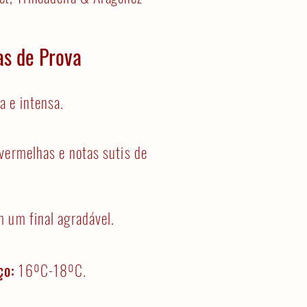
as de Prova
a e intensa.
vermelhas e notas sutis de
 um final agradável.
ço:
16ºC-18ºC.