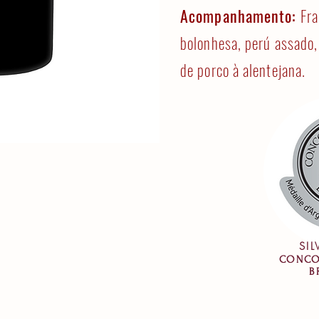
Acompanhamento:
Fra
bolonhesa, perú assado,
de porco à alentejana.
SI
CONCO
B