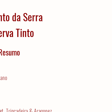
to da Serra
rva Tinto
Resumo
jano
t, Trincadeira & Aragonez