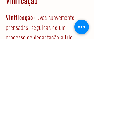
Vinificação
Vinificação:
Uvas suavemente
prensadas, seguidas de um
processo de decantação a frio.
Sumo é transferido para cubas de
temperatura controlada, onde é
fermentado entre os 14 e 16 ºC.
Estágio:
Estágio "Sur Lies" durante
1 mês.