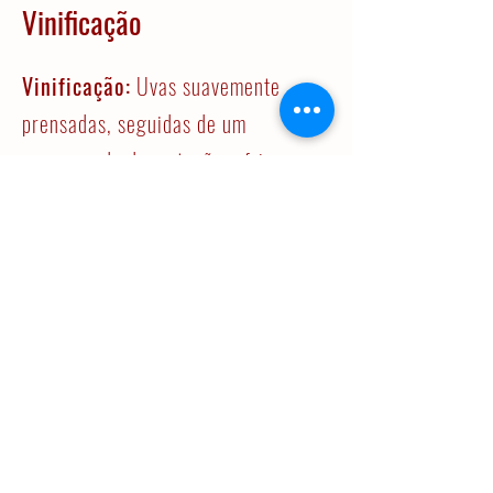
Vinificação
Vinificação:
Uvas suavemente
prensadas, seguidas de um
processo de decantação a frio.
Sumo é transferido para cubas de
temperatura controlada, onde é
fermentado entre os 14-16ºC.
Estágio:
Estágio em cubas de inox
até ao engarrafamento.